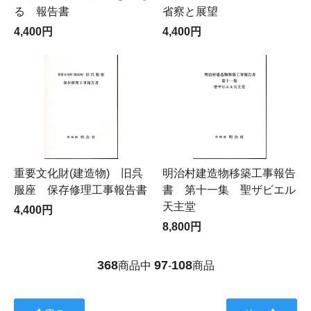
る 報告書
省察と展望
4,400円
4,400円
重要文化財(建造物) 旧呉
明治村建造物移築工事報告
服座 保存修理工事報告書
書 第十一集 聖ザビエル
天主堂
4,400円
8,800円
368
97
108
商品中
-
商品