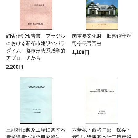
調査研究報告書 ブラジル
国重要文化財 旧呉鎮守府
における新都市建設のパラ
司令長官官舎
ダイム－都市形態系譜学的
1,100円
アプローチから
2,200円
三龍社旧製糸工場に関する
六華苑・西諸戸邸 保存・
産業遺産の調査研究報告
管理・活用基本計画策定報