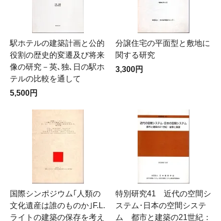
駅ホテルの建築計画と公的
分譲住宅の平面型と敷地に
役割の歴史的変遷及び将来
関する研究
像の研究－英､独､日の駅ホ
3,300円
テルの比較を通して
5,500円
国際シンポジウム｢人類の
特別研究41 近代の空間シ
文化遺産は誰のものか｣F.L.
ステム･日本の空間システ
ライトの建築の保存を考え
ム 都市と建築の21世紀：