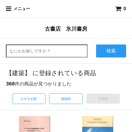
0
メニュー
古書店 氷川書房
検索
【建築】 に登録されている商品
368
件の商品が見つかりました
おすすめ順
価格順
新着順