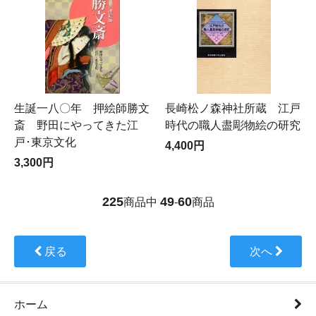
生誕一八〇年 押絵師勝文
長崎松ノ森神社所蔵 江戸
斎 野田にやってきた江
時代の職人盡彫物絵の研究
戸･東京文化
4,400円
3,300円
225
49
60
商品中
-
商品
戻る
次へ
ホーム