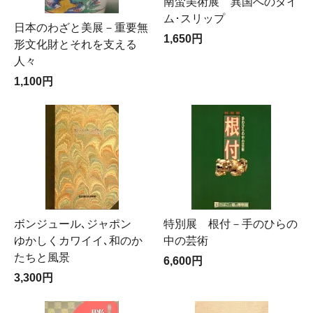
南蛮美術展 異国へのタイ
ム･スリップ
日本のわざと美展－重要無
1,650円
形文化財とそれを支える
人々
1,100円
ボンジュール､ジャポン
特別展 根付－手のひらの
ゆかしくカワイイ､和のか
中の芸術
たちと風景
6,600円
3,300円