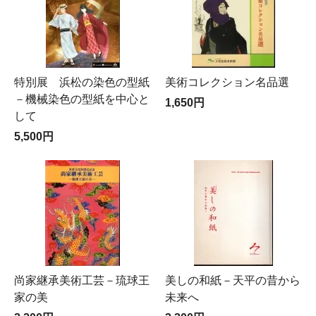
特別展 浜松の染色の型紙
美術コレクション名品選
－機械染色の型紙を中心と
1,650円
して
5,500円
尚家継承美術工芸－琉球王
美しの和紙－天平の昔から
家の美
未来へ