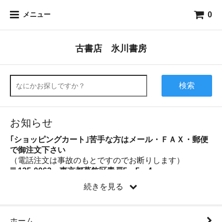
0
メニュー
古書店 氷川書房
検索
お知らせ
｢ショッピングカート｣苦手な方はメール・ＦＡＸ・郵便
で御注文下さい
（電話注文は事故のもとですのでお断りします）
〒125-0062 東京都葛飾区青戸5－5－4
FAX：03-5680-6174
続きを見る
mail@hikawashobo.jp
随時新着品を追加しています。
こちら
から全カテゴリーの新着品を御覧いただけます。
ホーム