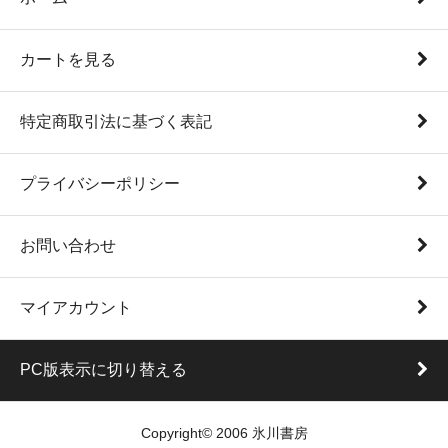
同じ商品を他サイトでも販売しておりますため、在庫管
理が行き届かず品切れ本がそのまま掲載されている場合
カートを見る
もあります。
どうぞ御容赦下さい。
特定商取引法に基づく表記
【営業カレンダー】(スマホでは表示されません）
プライバシーポリシー
お問い合わせ
マイアカウント
PC版表示に切り替える
Copyright© 2006 氷川書房