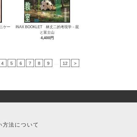
ュニケー
INAX BOOKLET 林丈二的考現学－屁
と富士山
4,400円
...
4
5
6
7
8
9
12
>
い方法について