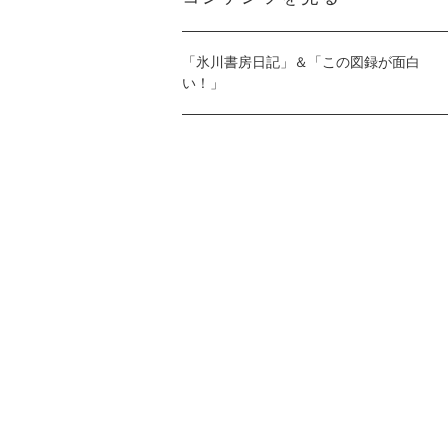
「氷川書房日記」＆「この図録が面白
い！」