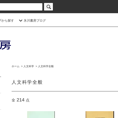
プから探す
氷川書房ブログ
ホーム
>
人文科学
>
人文科学全般
人文科学全般
214
全
点