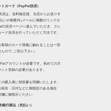
トカード（PayPal決済）
al決済は、送料確定後、当店からお送りす
支払いの御案内｣メールに掲載のリンクか
Palの決済ページへ進んでいただき、クレ
カード決済を行っていただく方法です。
お客様のカード情報に触れることは一切
せんので､ご安心下さい。
yPalアカウントが必要です。初めての方
ウント登録の必要があります。
ての購入者に領収書を同梱いたします。
の宛名・日付などに御指定のある場合
考欄に御指示ください
替/銀行振込（先払い）