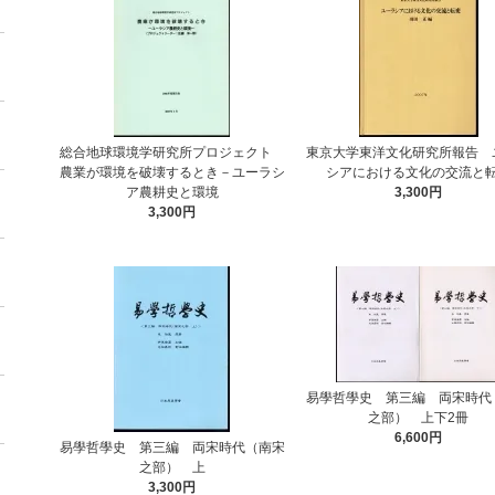
総合地球環境学研究所プロジェクト
東京大学東洋文化研究所報告 
農業が環境を破壊するとき－ユーラシ
シアにおける文化の交流と
ア農耕史と環境
3,300円
3,300円
易學哲學史 第三編 両宋時代
之部） 上下2冊
6,600円
易學哲學史 第三編 両宋時代（南宋
之部） 上
3,300円