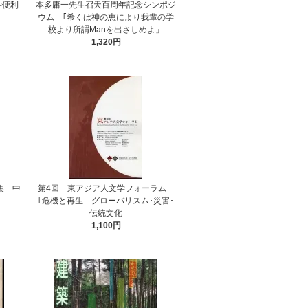
学便利
本多庸一先生召天百周年記念シンポジ
ウム ｢希くは神の恵により我輩の学
校より所謂Manを出さしめよ」
1,320円
集 中
第4回 東アジア人文学フォーラム
｢危機と再生－グローバリスム･災害･
伝統文化
1,100円