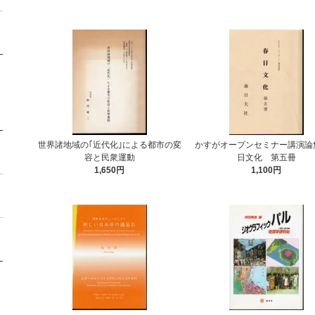
世界諸地域の｢近代化｣による都市の変
かすがオープンセミナー講演論
容と民衆運動
日文化 第五冊
1,650円
1,100円