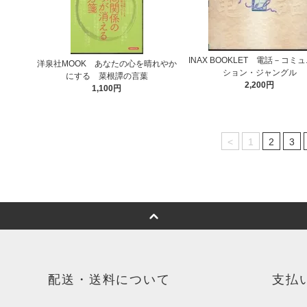
INAX BOOKLET 電話－コミ
洋泉社MOOK あなたの心を晴れやか
ション・ジャングル
にする 菜根譚の言葉
2,200円
1,100円
<
1
2
3
配送・送料について
支払