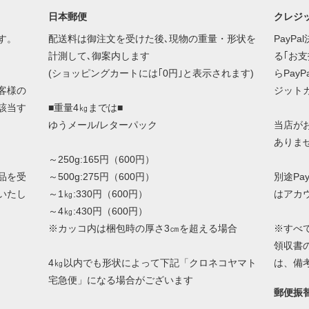
日本郵便
クレジッ
す。
配送料は御注文を受けた後､現物の重量・形状を
PayP
計測して､御案内します
る｢お
(ショッピングカートには｢0円｣と表示されます)
らPay
客様の
ジット
該当す
■重量4㎏までは■
ゆうメール/レターパック
当店が
ありま
～250g:165円（600円）
品を受
～500g:275円（600円）
別途Pa
いたし
～1㎏:330円（600円）
はアカ
～4㎏:430円（600円）
※カッコ内は梱包時の厚さ3㎝を超える場合
※すべ
領収書
4㎏以内でも形状によって下記「クロネコヤマト
は、備
宅急便」になる場合がございます
郵便振