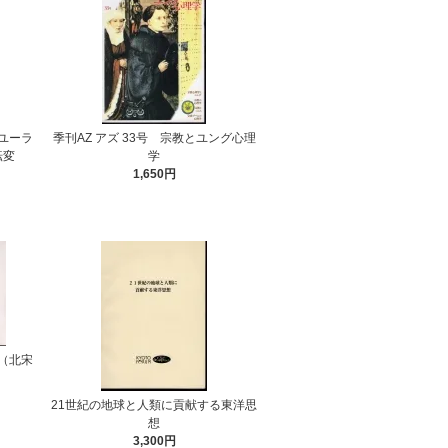
ユーラ
季刊AZ アズ 33号 宗教とユング心理
転変
学
1,650円
（北宋
21世紀の地球と人類に貢献する東洋思
想
3,300円