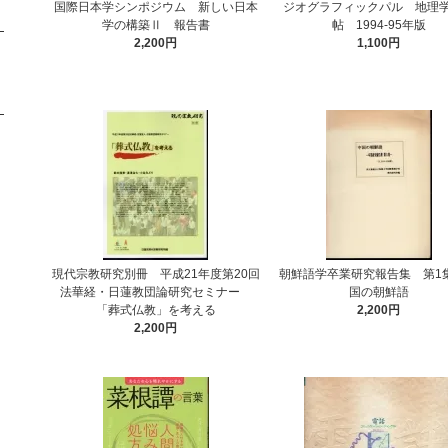
国際日本学シンポジウム 新しい日本
ジオグラフィックパル 地理
学の構築Ⅱ 報告書
帖 1994-95年版
2,200円
1,100円
現代宗教研究別冊 平成21年度第20回
朝鮮語学卒業研究報告集 第1
法華経・日蓮教団論研究セミナー
国の朝鮮語
「葬式仏教」を考える
2,200円
2,200円