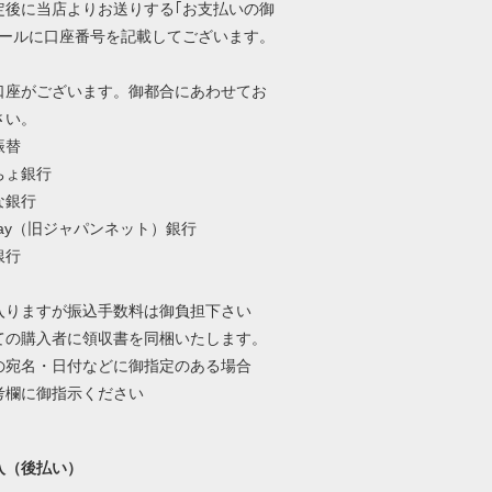
定後に当店よりお送りする｢お支払いの御
メールに口座番号を記載してございます。
口座がございます。御都合にあわせてお
さい。
振替
ちょ銀行
な銀行
Pay（旧ジャパンネット）銀行
銀行
入りますが振込手数料は御負担下さい
ての購入者に領収書を同梱いたします。
の宛名・日付などに御指定のある場合
考欄に御指示ください
入（後払い）