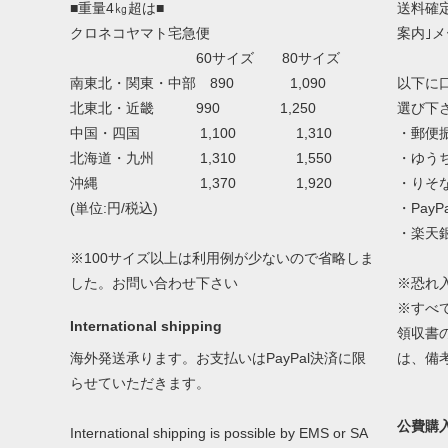
■重量4㎏超は■
送料確
クロネコヤマト宅急便
案内｣
60サイズ 80サイズ
南東北・関東・中部 890 1,090
以下に
北東北・近畿 990 1,250
選び下
中国・四国 1,100 1,310
・郵便
北海道・九州 1,310 1,550
・ゆう
沖縄 1,370 1,920
・りそ
(単位:円/税込)
・Pay
・楽天
※100サイズ以上は利用例が少ないので省略しま
した。お問い合わせ下さい
※恐れ
※すべ
International shipping
領収書
海外発送承ります。お支払いはPayPal決済に限
は、備
らせていただきます。
公費購
International shipping is possible by EMS or SA