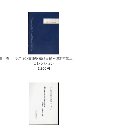
集 春
ラスキン文庫収蔵品目録－御木本隆三
コレクション
2,200円