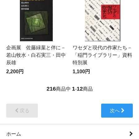
企画展 佐藤緑葉と伴に－
ワセダと現代の作家たち－
若山牧水・白石実三・田中
「稲門ライブラリー」資料
辰雄
特別展
2,200円
1,100円
216
1
12
商品中
-
商品
戻る
次へ
ホーム