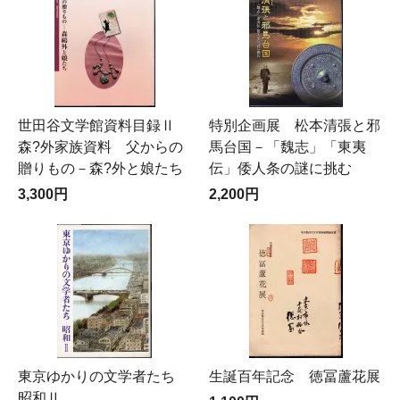
世田谷文学館資料目録Ⅱ
特別企画展 松本清張と邪
森?外家族資料 父からの
馬台国－「魏志」「東夷
贈りもの－森?外と娘たち
伝」倭人条の謎に挑む
3,300円
2,200円
東京ゆかりの文学者たち
生誕百年記念 徳冨蘆花展
昭和Ⅱ