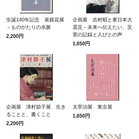
生誕140年記念 泉鏡花展
企画展 吉村昭と東日本大
－ものがたりの水脈
震災－未来へ伝えたい、災
害の記録と人びとの声
2,200円
1,650円
企画展 津村節子展 生き
太宰治展 東京展
ることと、書くこと
1,650円
2,200円