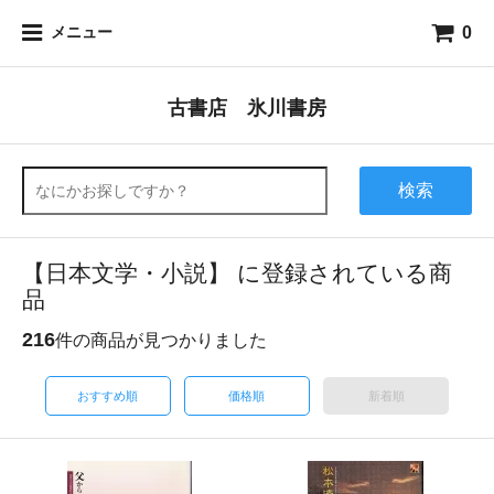
0
メニュー
古書店 氷川書房
検索
【日本文学・小説】 に登録されている商
品
216
件の商品が見つかりました
おすすめ順
価格順
新着順