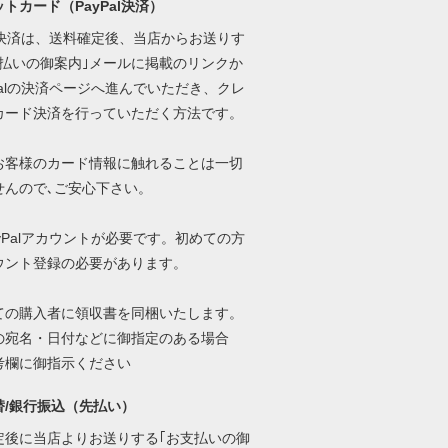
トカード（PayPal決済）
al決済は、送料確定後、当店からお送りす
支払いの御案内｣メールに掲載のリンクか
Palの決済ページへ進んでいただき、クレ
カード決済を行っていただく方法です。
お客様のカード情報に触れることは一切
せんので､ご安心下さい。
yPalアカウントが必要です。初めての方
ウント登録の必要があります。
ての購入者に領収書を同梱いたします。
の宛名・日付などに御指定のある場合
考欄に御指示ください
替/銀行振込（先払い）
定後に当店よりお送りする｢お支払いの御