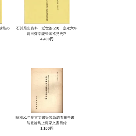
加越能の
石川県史資料 近世篇(20) 嘉永六年
前田斉泰能登国巡見史料
4,400円
昭和51年度古文書等緊急調査報告書
能登輪島上梶家文書目録
1,100円