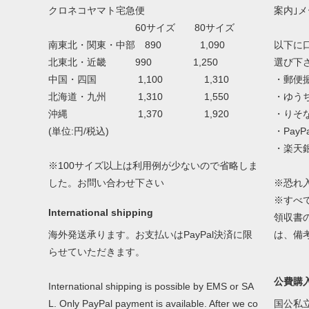
クロネコヤマト宅急便
案内｣
60サイズ 80サイズ
南東北・関東・中部 890 1,090
以下に
北東北・近畿 990 1,250
選び下
中国・四国 1,100 1,310
・郵便
北海道・九州 1,310 1,550
・ゆう
沖縄 1,370 1,920
・りそ
(単位:円/税込)
・Pay
・楽天
※100サイズ以上は利用例が少ないので省略しま
した。お問い合わせ下さい
※恐れ
※すべ
International shipping
領収書
海外発送承ります。お支払いはPayPal決済に限
は、備
らせていただきます。
公費購
International shipping is possible by EMS or SA
L. Only PayPal payment is available. After we co
国公私