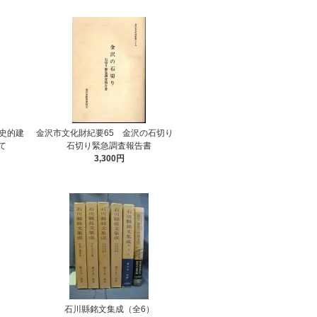
史的建
金沢市文化財紀要65 金沢の石切り
て
石切り緊急調査報告書
3,300円
り
石川縣銘文集成（全6）