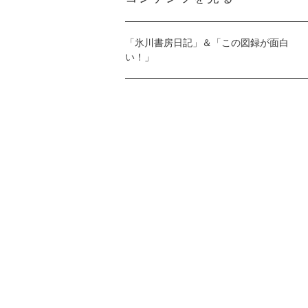
「氷川書房日記」＆「この図録が面白
い！」