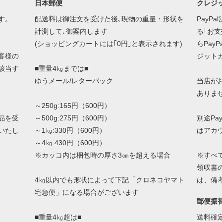
日本郵便
クレジッ
す。
配送料は御注文を受けた後､現物の重量・形状を
PayP
計測して､御案内します
る｢お
(ショッピングカートには｢0円｣と表示されます)
らPay
客様の
ジット
該当す
■重量4㎏までは■
ゆうメール/レターパック
当店が
ありま
～250g:165円（600円）
品を受
～500g:275円（600円）
別途Pa
いたし
～1㎏:330円（600円）
はアカ
～4㎏:430円（600円）
※カッコ内は梱包時の厚さ3㎝を超える場合
※すべ
領収書
4㎏以内でも形状によって下記「クロネコヤマト
は、備
宅急便」になる場合がございます
郵便振
■重量4㎏超は■
送料確