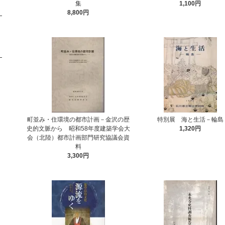
集
1,100円
8,800円
町並み・住環境の都市計画－金沢の歴
特別展 海と生活－輪島
史的文脈から 昭和58年度建築学会大
1,320円
会（北陸）都市計画部門研究協議会資
料
3,300円