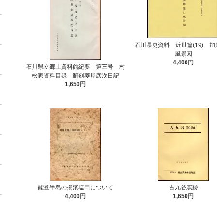
石川県史資料 近世篇(19) 
風景図
4,400円
石川県立郷土資料館紀要 第三号 村
松家資料目録 翻刻菱屋彦次日記
1,650円
能登半島の揚濱塩田について
古九谷窯跡
4,400円
1,650円