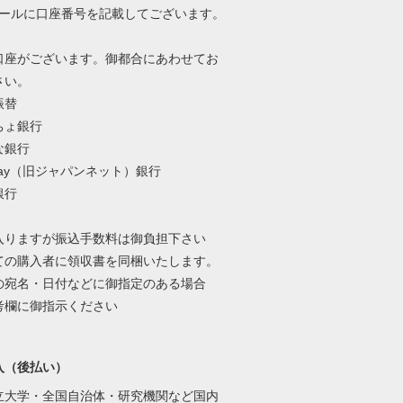
メールに口座番号を記載してございます。
口座がございます。御都合にあわせてお
さい。
振替
ちょ銀行
な銀行
Pay（旧ジャパンネット）銀行
銀行
入りますが振込手数料は御負担下さい
ての購入者に領収書を同梱いたします。
の宛名・日付などに御指定のある場合
考欄に御指示ください
入（後払い）
立大学・全国自治体・研究機関など国内