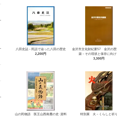
八田史誌－民話で辿った八田の歴史
金沢市文化財紀要57 金沢の歴
2,200円
築－その現状と保存に向け
3,300円
山の民物語 医王山西南麓の史･資料
特別展 火－くらしと祈