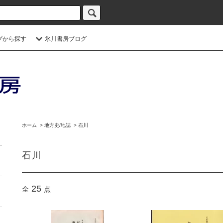
プから探す
氷川書房ブログ
ホーム
>
地方史/地誌
>
石川
石川
25
全
点