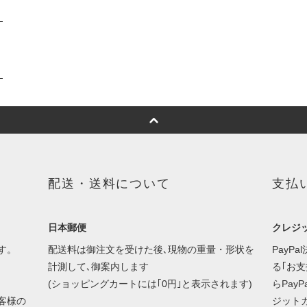
配送・送料について
支払
日本郵便
クレジッ
す。
配送料は御注文を受けた後､現物の重量・形状を
PayP
計測して､御案内します
る｢お
(ショッピングカートには｢0円｣と表示されます)
らPay
客様の
ジット