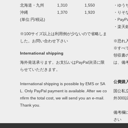
北海道・九州 1,310 1,550
・ゆう
沖縄 1,370 1,920
・りそ
(単位:円/税込)
・Pay
・楽天
※100サイズ以上は利用例が少ないので省略しま
した。お問い合わせ下さい
※恐れ
※すべ
International shipping
領収書
海外発送承ります。お支払いはPayPal決済に限
は、備
らせていただきます。
公費購
International shipping is possible by EMS or SA
L. Only PayPal payment is available. After we co
国公私
nfirm the total cost, we will send you an e-mail.
外30
Thank you.
備考欄
さい