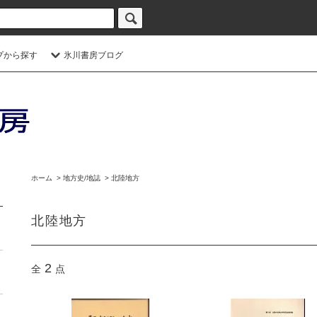
プから探す
氷川書房ブログ
ホーム
>
地方史/地誌
>
北陸地方
北陸地方
2
全
点