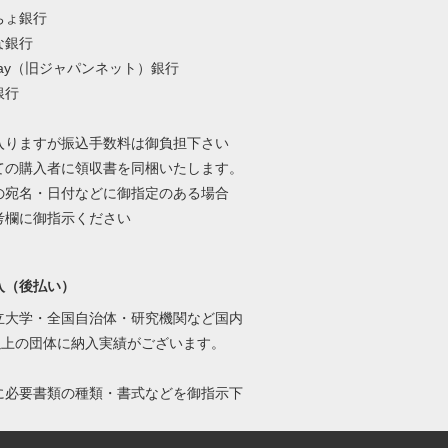
ちょ銀行
な銀行
Pay（旧ジャパンネット）銀行
銀行
入りますが振込手数料は御負担下さい
ての購入者に領収書を同梱いたします。
の宛名・日付などに御指定のある場合
考欄に御指示ください
入（後払い）
立大学・全国自治体・研究機関など国内
0以上の団体に納入実績がございます。
に必要書類の種類・書式などを御指示下