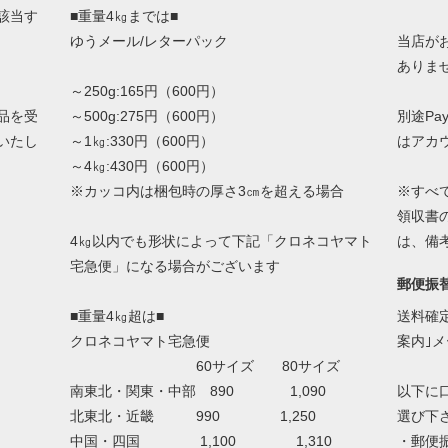
該当す
■重量4㎏までは■
ゆうメール/レターパック
当店が
ありま
～250g:165円（600円）
品を受
～500g:275円（600円）
別途Pa
いたし
～1㎏:330円（600円）
はアカ
～4㎏:430円（600円）
※カッコ内は梱包時の厚さ3㎝を超える場合
※すべ
領収書
4㎏以内でも形状によって下記「クロネコヤマト
は、備
宅急便」になる場合がございます
郵便振
■重量4㎏超は■
送料確
クロネコヤマト宅急便
案内｣
60サイズ 80サイズ
南東北・関東・中部 890 1,090
以下に
北東北・近畿 990 1,250
選び下
中国・四国 1,100 1,310
・郵便