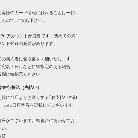
お客様のカード情報に触れることは一切
せんので､ご安心下さい。
yPalアカウントが必要です。初めての方
ウント登録の必要があります。
ての購入者に領収書を同梱いたします。
の宛名・日付などに御指定のある場合
考欄に御指示ください
替/銀行振込（先払い）
定後に当店よりお送りする｢お支払いの御
メールに口座番号を記載してございます。
口座がございます。御都合にあわせてお
さい。
振替