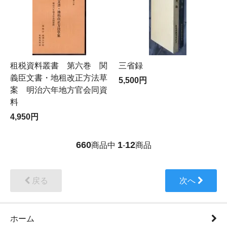
租税資料叢書 第六巻 関
三省録
義臣文書・地租改正方法草
5,500円
案 明治六年地方官会同資
料
4,950円
660
1
12
商品中
-
商品
戻る
次へ
ホーム