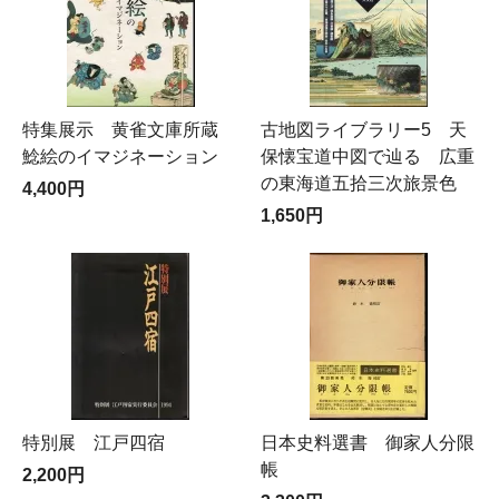
特集展示 黄雀文庫所蔵
古地図ライブラリー5 天
鯰絵のイマジネーション
保懐宝道中図で辿る 広重
の東海道五拾三次旅景色
4,400円
1,650円
特別展 江戸四宿
日本史料選書 御家人分限
帳
2,200円