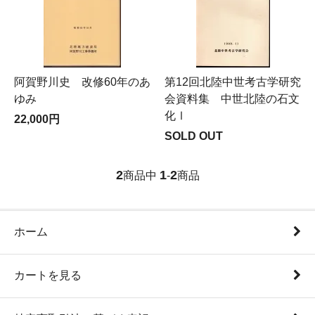
阿賀野川史 改修60年のあ
第12回北陸中世考古学研究
ゆみ
会資料集 中世北陸の石文
化Ⅰ
22,000円
SOLD OUT
2
1
2
商品中
-
商品
ホーム
カートを見る