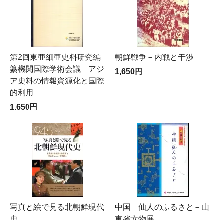
第2回東亜細亜史料研究編
朝鮮戦争－内戦と干渉
纂機関国際学術会議 アジ
1,650円
ア史料の情報資源化と国際
的利用
1,650円
写真と絵で見る北朝鮮現代
中国 仙人のふるさと－山
史
東省文物展