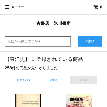
0
メニュー
古書店 氷川書房
検索
【東洋史】 に登録されている商品
258
件の商品が見つかりました
おすすめ順
価格順
新着順