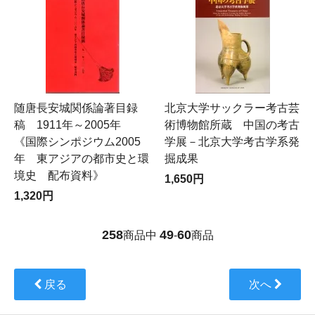
随唐長安城関係論著目録
北京大学サックラー考古芸
稿 1911年～2005年
術博物館所蔵 中国の考古
《国際シンポジウム2005
学展－北京大学考古学系発
年 東アジアの都市史と環
掘成果
境史 配布資料》
1,650円
1,320円
258
49
60
商品中
-
商品
戻る
次へ