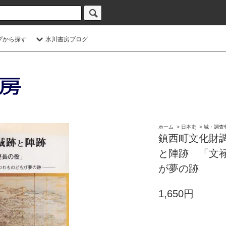
プから探す
氷川書房ブログ
ホーム
>
日本史
>
城・調査
鎮西町文化財
と陣跡 「文
が夢の跡
1,650円