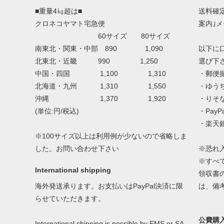
■重量4㎏超は■
送料確
クロネコヤマト宅急便
案内｣
60サイズ 80サイズ
南東北・関東・中部 890 1,090
以下に
北東北・近畿 990 1,250
選び下
中国・四国 1,100 1,310
・郵便
北海道・九州 1,310 1,550
・ゆう
沖縄 1,370 1,920
・りそ
(単位:円/税込)
・Pay
・楽天
※100サイズ以上は利用例が少ないので省略しま
した。お問い合わせ下さい
※恐れ
※すべ
International shipping
領収書
海外発送承ります。お支払いはPayPal決済に限
は、備
らせていただきます。
公費購
International shipping is possible by EMS or SA