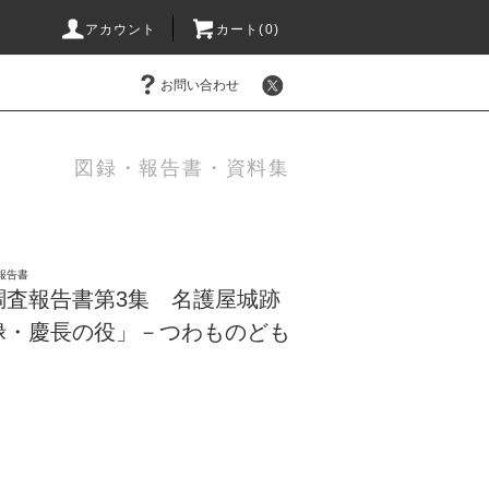
アカウント
カート(0)
お問い合わせ
図録・報告書・資料集
報告書
調査報告書第3集 名護屋城跡
禄・慶長の役」－つわものども