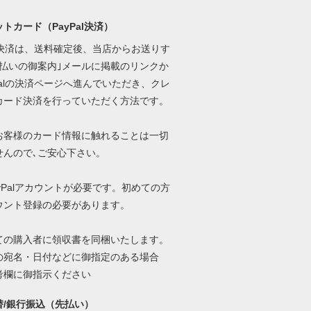
トカード（PayPal決済）
al決済は、送料確定後、当店からお送りす
支払いの御案内｣メールに掲載のリンクか
Palの決済ページへ進んでいただき、クレ
カード決済を行っていただく方法です。
お客様のカード情報に触れることは一切
せんので､ご安心下さい。
yPalアカウントが必要です。初めての方
ウント登録の必要があります。
ての購入者に領収書を同梱いたします。
の宛名・日付などに御指定のある場合
考欄に御指示ください
替/銀行振込（先払い）