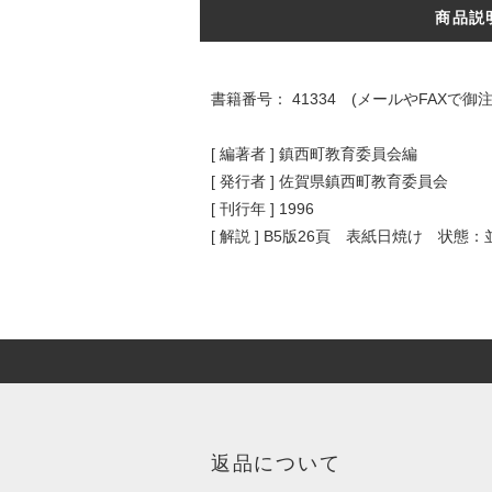
商品説
書籍番号： 41334 (メールやFAX
[ 編著者 ] 鎮西町教育委員会編
[ 発行者 ] 佐賀県鎮西町教育委員会
[ 刊行年 ] 1996
[ 解説 ] B5版26頁 表紙日焼け 状態：
返品について