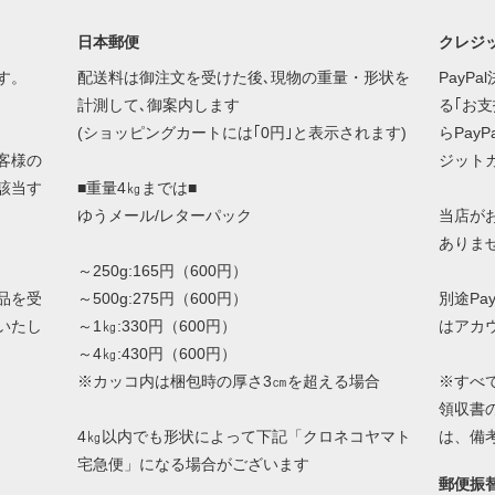
日本郵便
クレジッ
す。
配送料は御注文を受けた後､現物の重量・形状を
PayP
計測して､御案内します
る｢お
(ショッピングカートには｢0円｣と表示されます)
らPay
客様の
ジット
該当す
■重量4㎏までは■
ゆうメール/レターパック
当店が
ありま
～250g:165円（600円）
品を受
～500g:275円（600円）
別途Pa
いたし
～1㎏:330円（600円）
はアカ
～4㎏:430円（600円）
※カッコ内は梱包時の厚さ3㎝を超える場合
※すべ
領収書
4㎏以内でも形状によって下記「クロネコヤマト
は、備
宅急便」になる場合がございます
郵便振