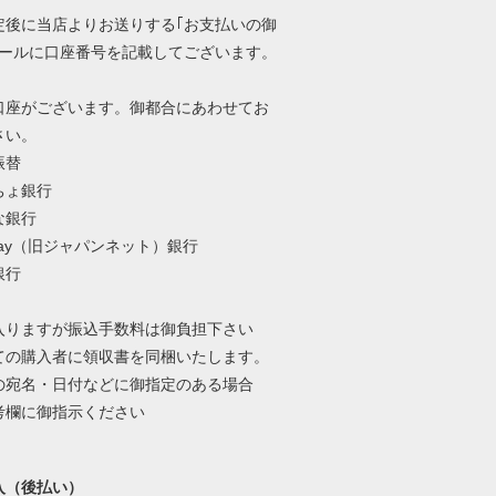
定後に当店よりお送りする｢お支払いの御
メールに口座番号を記載してございます。
口座がございます。御都合にあわせてお
さい。
振替
ちょ銀行
な銀行
Pay（旧ジャパンネット）銀行
銀行
入りますが振込手数料は御負担下さい
ての購入者に領収書を同梱いたします。
の宛名・日付などに御指定のある場合
考欄に御指示ください
入（後払い）