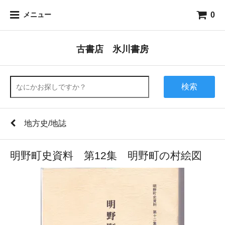
0
メニュー
古書店 氷川書房
検索
地方史/地誌
明野町史資料 第12集 明野町の村絵図