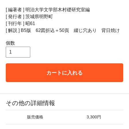
[ 編著者 ] 明治大学文学部木村礎研究室編
[ 発行者 ] 茨城県明野町
[ 刊行年 ] 昭61
[ 解説 ] B5版 62図折込＋50頁 綴じ穴あり 背日焼け
個数
カートに入れる
その他の詳細情報
販売価格
3,300円