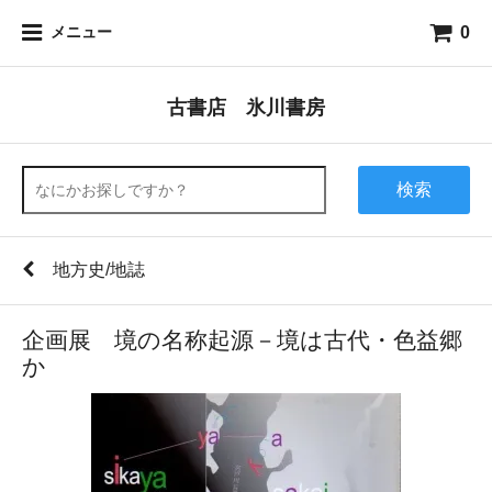
0
メニュー
古書店 氷川書房
検索
地方史/地誌
企画展 境の名称起源－境は古代・色益郷
か