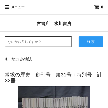
0
メニュー
古書店 氷川書房
検索
地方史/地誌
常総の歴史 創刊号－第31号＋特別号 計
32冊