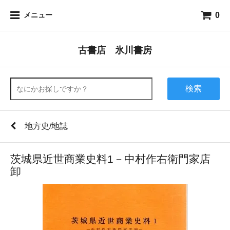
0
メニュー
古書店 氷川書房
検索
地方史/地誌
茨城県近世商業史料1－中村作右衛門家店
卸