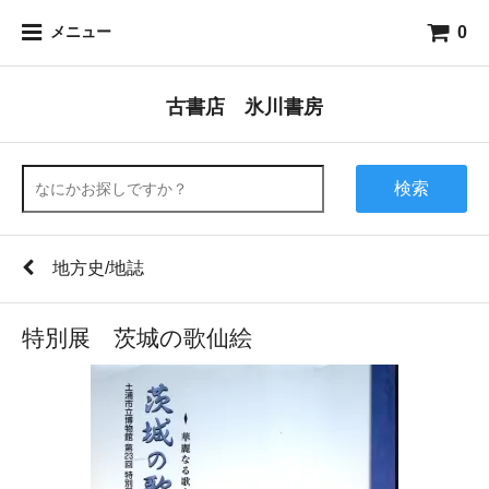
0
メニュー
古書店 氷川書房
検索
地方史/地誌
特別展 茨城の歌仙絵