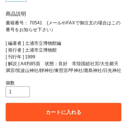
商品説明
書籍番号： 70541 (メールやFAXで御注文の場合はこの
番号をお知らせ下さい）
[ 編著者 ] 土浦市立博物館編
[ 発行者 ] 土浦市立博物館
[ 刊行年 ] 1999
[ 解説 ] A4判85頁 状態：良好 常陸国総社宮/大生郷天
満宮/筑波山神社/靜神社/東照宮/甲神社/鹿島神社/日先神社
個数
カートに入れる