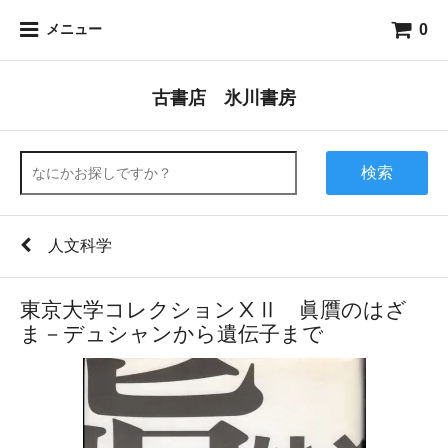
0
メニュー
古書店 氷川書房
検索
人文科学
東京大学コレクションⅩⅡ 眞贋のはざ
ま－デュシャンから遺伝子まで