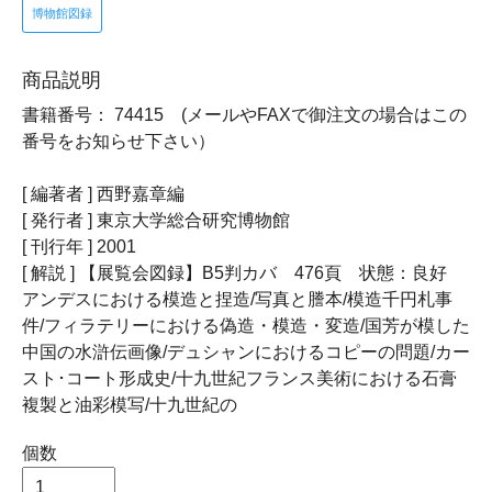
博物館図録
商品説明
書籍番号： 74415 (メールやFAXで御注文の場合はこの
番号をお知らせ下さい）
[ 編著者 ] 西野嘉章編
[ 発行者 ] 東京大学総合研究博物館
[ 刊行年 ] 2001
[ 解説 ] 【展覧会図録】B5判カバ 476頁 状態：良好
アンデスにおける模造と捏造/写真と謄本/模造千円札事
件/フィラテリーにおける偽造・模造・変造/国芳が模した
中国の水滸伝画像/デュシャンにおけるコピーの問題/カー
スト･コート形成史/十九世紀フランス美術における石膏
複製と油彩模写/十九世紀の
個数