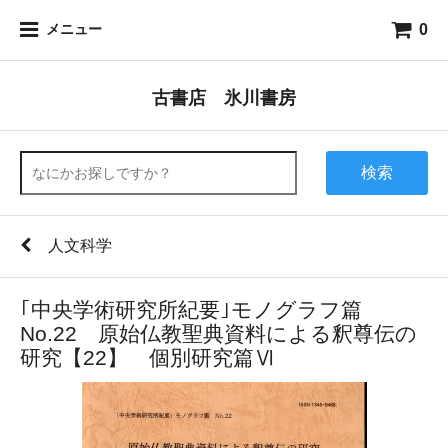
0
メニュー
古書店 氷川書房
検索
人文科学
｢中央学術研究所紀要｣モノグラフ篇
No.22 原始仏教聖典資料による釈尊伝の
研究【22】 個別研究篇Ⅵ