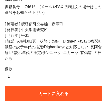
書籍番号： 74616 (メールやFAXで御注文の場合はこの
番号をお知らせ下さい）
[ 編著者 ] 釈尊伝研究会編 森章司
[ 発行者 ] 中央学術研究所
[ 刊行年 ] 平31
[ 解説 ] A4判301頁 状態：良好 Digha-nikayaと対応漢
訳経の説示年代の推定/Dighanikayaと対応しない｢長阿含
経｣の説示年代の推定/サンユッタ･ニカーヤ｢有偈篇｣の神
たち
個数
カートに入れる