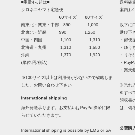
■重量4㎏超は■
送料確
クロネコヤマト宅急便
案内｣
60サイズ 80サイズ
南東北・関東・中部 890 1,090
以下に
北東北・近畿 990 1,250
選び下
中国・四国 1,100 1,310
・郵便
北海道・九州 1,310 1,550
・ゆう
沖縄 1,370 1,920
・りそ
(単位:円/税込)
・Pay
・楽天
※100サイズ以上は利用例が少ないので省略しま
した。お問い合わせ下さい
※恐れ
※すべ
International shipping
領収書
海外発送承ります。お支払いはPayPal決済に限
は、備
らせていただきます。
公費購
International shipping is possible by EMS or SA