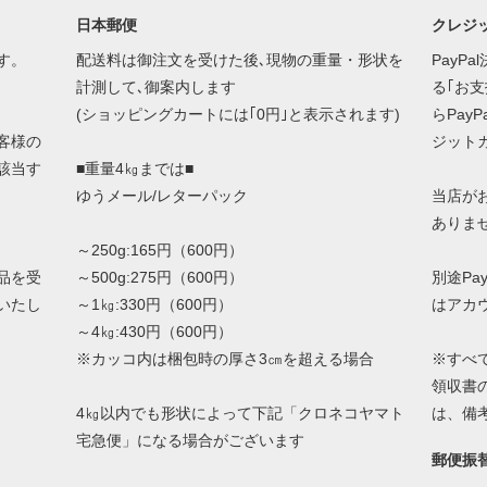
日本郵便
クレジッ
す。
配送料は御注文を受けた後､現物の重量・形状を
PayP
計測して､御案内します
る｢お
(ショッピングカートには｢0円｣と表示されます)
らPay
客様の
ジット
該当す
■重量4㎏までは■
ゆうメール/レターパック
当店が
ありま
～250g:165円（600円）
品を受
～500g:275円（600円）
別途Pa
いたし
～1㎏:330円（600円）
はアカ
～4㎏:430円（600円）
※カッコ内は梱包時の厚さ3㎝を超える場合
※すべ
領収書
4㎏以内でも形状によって下記「クロネコヤマト
は、備
宅急便」になる場合がございます
郵便振