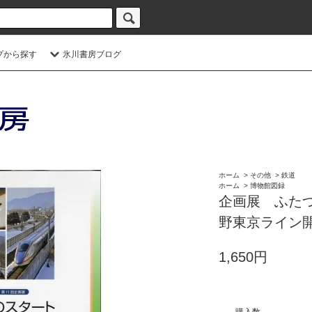
プから探す
氷川書房ブログ
ホーム
>
その他
>
鉄道
ホーム
>
博物館図録
企画展 ふた
野東京ライン
1,650円