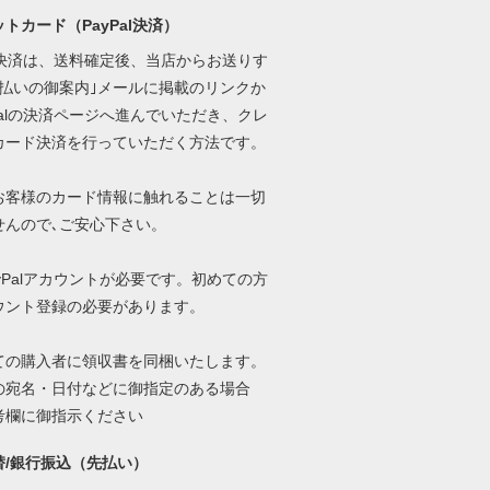
トカード（PayPal決済）
al決済は、送料確定後、当店からお送りす
支払いの御案内｣メールに掲載のリンクか
Palの決済ページへ進んでいただき、クレ
カード決済を行っていただく方法です。
お客様のカード情報に触れることは一切
せんので､ご安心下さい。
yPalアカウントが必要です。初めての方
ウント登録の必要があります。
ての購入者に領収書を同梱いたします。
の宛名・日付などに御指定のある場合
考欄に御指示ください
替/銀行振込（先払い）