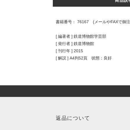
商品説
書籍番号： 76167 (メールやFAX
[ 編著者 ] 鉄道博物館学芸部
[ 発行者 ] 鉄道博物館
[ 刊行年 ] 2015
[ 解説 ] A4判52頁 状態：良好
返品について