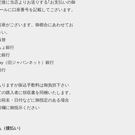
定後に当店よりお送りする｢お支払いの御
メールに口座番号を記載してございます。
口座がございます。御都合にあわせてお
さい。
振替
ちょ銀行
な銀行
Pay（旧ジャパンネット）銀行
銀行
入りますが振込手数料は御負担下さい
ての購入者に領収書を同梱いたします。
の宛名・日付などに御指定のある場合
考欄に御指示ください
入（後払い）