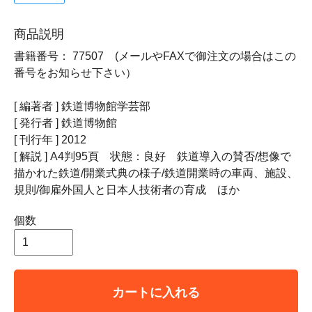
商品説明
書籍番号： 77507 (メールやFAXで御注文の場合はこの
番号をお知らせ下さい）
[ 編著者 ] 鉄道博物館学芸部
[ 発行者 ] 鉄道博物館
[ 刊行年 ] 2012
[ 解説 ] A4判95頁 状態：良好 鉄道導入の賛否/想像で
描かれた鉄道/開業式典の様子/鉄道開業時の車両、施設、
規則/御雇外国人と日本人技術者の育成 ほか
個数
カートに入れる