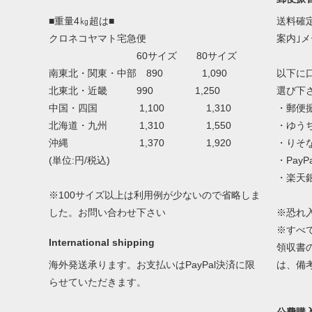
■重量4㎏超は■
送料確
クロネコヤマト宅急便
案内｣
60サイズ 80サイズ
南東北・関東・中部 890 1,090
以下に
北東北・近畿 990 1,250
選び下
中国・四国 1,100 1,310
・郵便
北海道・九州 1,310 1,550
・ゆう
沖縄 1,370 1,920
・りそ
(単位:円/税込)
・Pay
・楽天
※100サイズ以上は利用例が少ないので省略しま
した。お問い合わせ下さい
※恐れ
※すべ
International shipping
領収書
海外発送承ります。お支払いはPayPal決済に限
は、備
らせていただきます。