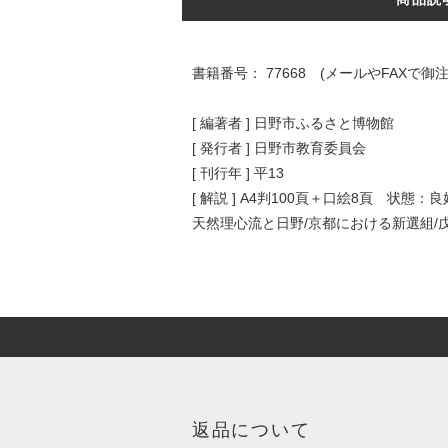
書籍番号： 77668 (メールやFAX
[ 編著者 ] 日野市ふるさと博物館
[ 発行者 ] 日野市教育委員会
[ 刊行年 ] 平13
[ 解説 ] A4判100頁＋口絵8頁 
天然理心流と日野/京都における新選組/
返品について