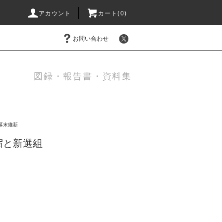
アカウント
カート(0)
お問い合わせ
図録・報告書・資料集
幕末維新
宿と新選組