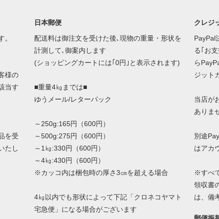
日本郵便
クレジッ
す。
配送料は御注文を受けた後､現物の重量・形状を
PayP
計測して､御案内します
る｢お
(ショッピングカートには｢0円｣と表示されます)
らPay
客様の
ジット
該当す
■重量4㎏までは■
ゆうメール/レターパック
当店が
ありま
～250g:165円（600円）
品を受
～500g:275円（600円）
別途Pa
いたし
～1㎏:330円（600円）
はアカ
～4㎏:430円（600円）
※カッコ内は梱包時の厚さ3㎝を超える場合
※すべ
領収書
4㎏以内でも形状によって下記「クロネコヤマト
は、備
宅急便」になる場合がございます
郵便振