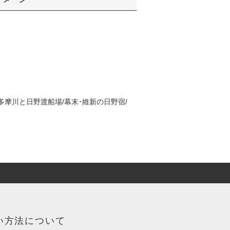
多摩川と日野渡船場/幕末･維新の日野宿/
い方法について