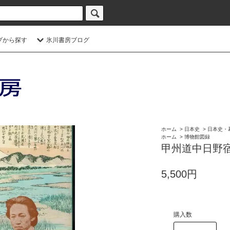
プから探す
氷川書房ブログ
ホーム
>
日本史
>
日本史・
ホーム
>
博物館図録
甲州道中日野
5,500円
購入数