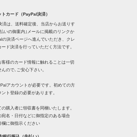
トカード（PayPal決済）
al決済は、送料確定後、当店からお送りす
支払いの御案内｣メールに掲載のリンクか
Palの決済ページへ進んでいただき、クレ
カード決済を行っていただく方法です。
お客様のカード情報に触れることは一切
せんので､ご安心下さい。
yPalアカウントが必要です。初めての方
ウント登録の必要があります。
ての購入者に領収書を同梱いたします。
の宛名・日付などに御指定のある場合
考欄に御指示ください
替/銀行振込（先払い）