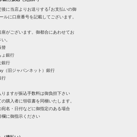
定後に当店よりお送りする｢お支払いの御
メールに口座番号を記載してございます。
口座がございます。御都合にあわせてお
さい。
振替
ちょ銀行
な銀行
Pay（旧ジャパンネット）銀行
銀行
入りますが振込手数料は御負担下さい
ての購入者に領収書を同梱いたします。
の宛名・日付などに御指定のある場合
考欄に御指示ください