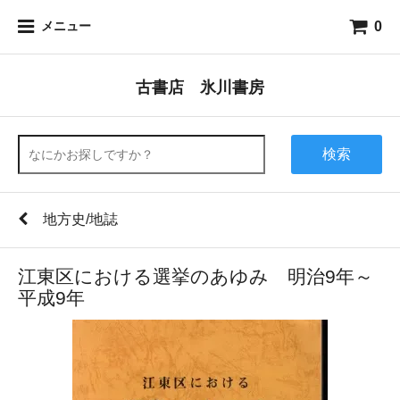
0
メニュー
古書店 氷川書房
検索
地方史/地誌
江東区における選挙のあゆみ 明治9年～
平成9年