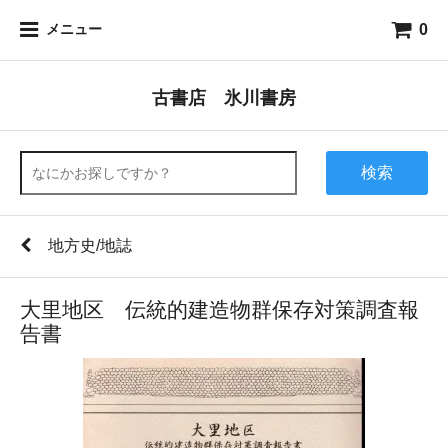
0
メニュー
古書店 氷川書房
検索
地方史/地誌
大里地区 伝統的建造物群保存対策調査報
告書